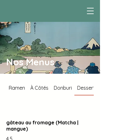
Nos Menus
Ramen
À Côtés
Donburi
Dessert
gâteau au fromage (Matcha |
mangue)
4,5